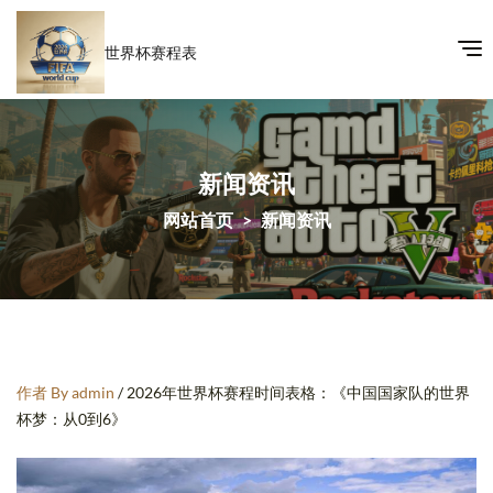
世界杯赛程表
新闻资讯
网站首页
新闻资讯
作者 By admin
/ 2026年世界杯赛程时间表格：《中国国家队的世界
杯梦：从0到6》