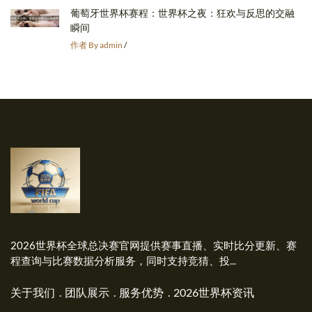
葡萄牙世界杯赛程：世界杯之夜：狂欢与反思的交融
瞬间
作者 By admin
/
2026世界杯全球总决赛官网提供赛事直播、实时比分更新、赛
程查询与比赛数据分析服务，同时支持竞猜、投...
关于我们
团队展示
服务优势
2026世界杯资讯